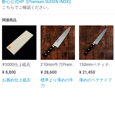
酔心公式HP【Premium SUISIN INOX】
こちらでご確認ください。
関連商品
#3000仕上砥石
210mm牛刀Premium-INOX
150mmペティナイフPremium-INOX
¥ 8,800
¥ 28,600
¥ 21,450
お薦め仕上砥石
標準より薄めの牛
薄めのペテナイフ
刀