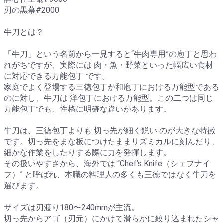
刃の黒幕#2000
牛刀とは？
「牛刀」という名前から一見すると“牛肉専用”の庖丁と思わ
れがちですが、実際には 肉・魚・野菜といった幅広い食材
に対応できる万能包丁 です。
家庭でよく登場する三徳包丁が和庖丁における万能型である
のに対し、牛刀は 洋包丁における万能型。この二つは同じ
万能包丁でも、性格に明確な違いがあります。
牛刀は、三徳包丁よりも 切っ先が細く鋭い のが大きな特徴
です。切っ先をまな板につけたままリズミカルに刻んだり、
細かな作業をしたりする際に力を発揮します。
その扱いやすさから、海外では “Chef’s Knife（シェフナイ
フ）” と呼ばれ、本職の料理人の多くも三徳ではなく牛刀を
選びます。
サイズは刃渡り180〜240mmが主流。
切っ先からアゴ（刃元）にかけて滑らかに絞り込まれたシャ