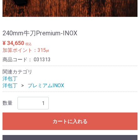
240mm牛刀Premium-INOX
¥ 34,650
税込
加算ポイント：
315
pt
商品コード：
031313
関連カテゴリ
洋包丁
洋包丁
プレミアムINOX
数量
カートに入れる