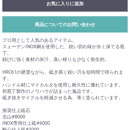
お気に入りに追加
商品についてのお問い合わせ
プロ用として人気のあるアイテム。
スェーデンINOX鋼を使用した、鋭い切れ味が永く保てる庖
丁。
錆びに強く食材の灰汁、臭い移りも少なく衛生的。
HRC61の硬度ながら、砥ぎ易く鋭い刃を短時間で得られま
す。
ハンドル材にマイカルタを使用し耐久性に優れています。
和庖丁製作のノウハウが詰まった逸品です。
砥ぎ抜きサイクルを軽減させる為、薄く造られています。
推奨仕上砥石
北山#8000
INOX専用仕上砥#6000
酔心仕上砥#3000