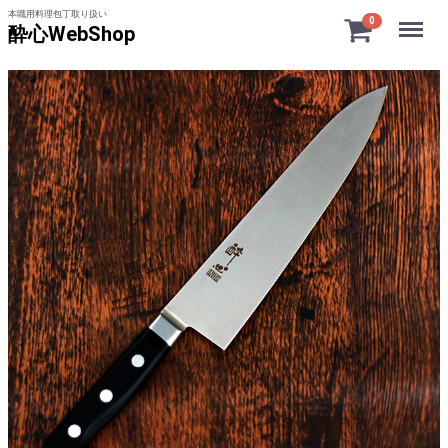
本職用料理包丁取り扱い
Menu
0
酔心WebShop